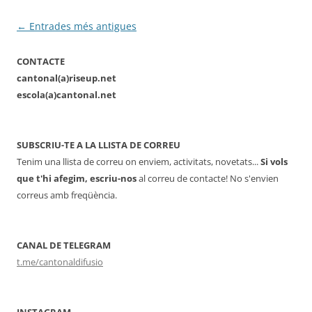
Navegació
←
Entrades més antigues
per
CONTACTE
les
cantonal(a)riseup.net
entrades
escola(a)cantonal.net
SUBSCRIU-TE A LA LLISTA DE CORREU
Tenim una llista de correu on enviem, activitats, novetats...
Si vols
que t'hi afegim, escriu-nos
al correu de contacte! No s'envien
correus amb freqüència.
CANAL DE TELEGRAM
t.me/cantonaldifusio