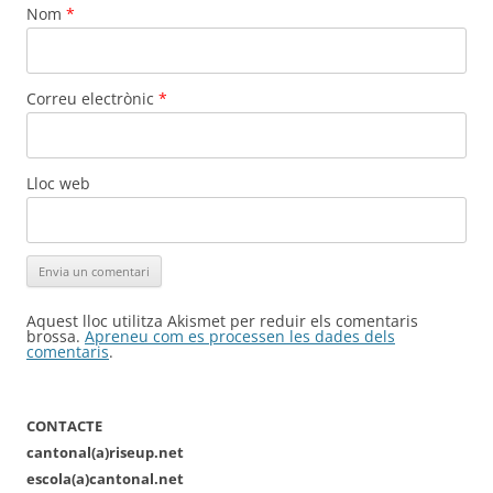
Nom
*
Correu electrònic
*
Lloc web
Aquest lloc utilitza Akismet per reduir els comentaris
brossa.
Apreneu com es processen les dades dels
comentaris
.
CONTACTE
cantonal(a)riseup.net
escola(a)cantonal.net