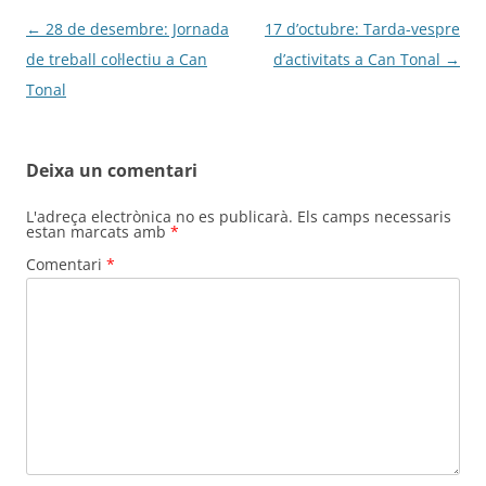
Navegació
←
28 de desembre: Jornada
17 d’octubre: Tarda-vespre
per
de treball col·lectiu a Can
d’activitats a Can Tonal
→
les
Tonal
entrades
Deixa un comentari
L'adreça electrònica no es publicarà.
Els camps necessaris
estan marcats amb
*
Comentari
*