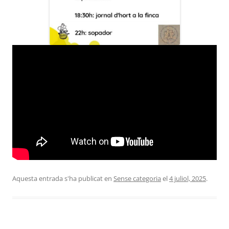
Aquesta entrada s'ha publicat en
Sense categoria
el
4 juliol, 2025
.