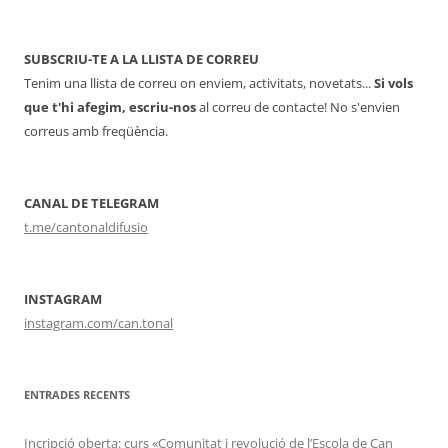
SUBSCRIU-TE A LA LLISTA DE CORREU
Tenim una llista de correu on enviem, activitats, novetats...
Si vols
que t'hi afegim, escriu-nos
al correu de contacte! No s'envien
correus amb freqüència.
CANAL DE TELEGRAM
t.me/cantonaldifusio
INSTAGRAM
instagram.com/can.tonal
ENTRADES RECENTS
Incripció oberta: curs «Comunitat i revolució de l’Escola de Can