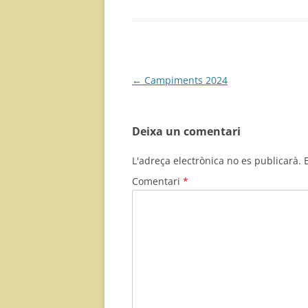
Navegació
←
Campiments 2024
per
les
Deixa un comentari
entrades
L'adreça electrònica no es publicarà.
Comentari
*