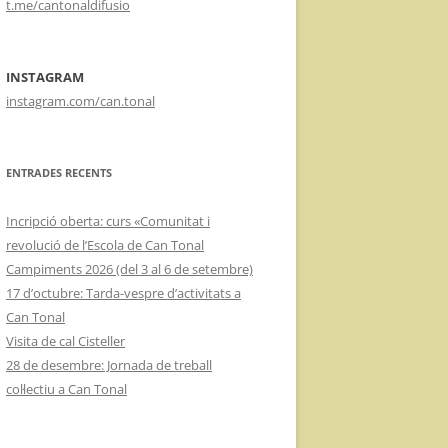
t.me/cantonaldifusio
INSTAGRAM
instagram.com/can.tonal
ENTRADES RECENTS
Incripció oberta: curs «Comunitat i
revolució de l’Escola de Can Tonal
Campiments 2026 (del 3 al 6 de setembre)
17 d’octubre: Tarda-vespre d’activitats a
Can Tonal
Visita de cal Cisteller
28 de desembre: Jornada de treball
col·lectiu a Can Tonal