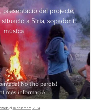
egoria
el
10 desembre, 2024
.