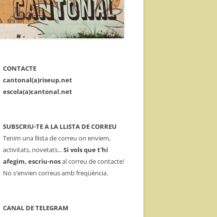
CONTACTE
cantonal(a)riseup.net
escola(a)cantonal.net
SUBSCRIU-TE A LA LLISTA DE CORREU
Tenim una llista de correu on enviem,
activitats, novetats...
Si vols que t'hi
afegim, escriu-nos
al correu de contacte!
No s'envien correus amb freqüència.
CANAL DE TELEGRAM