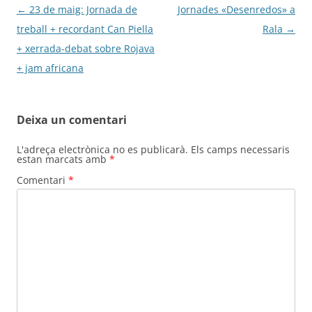
Navegació
←
23 de maig: Jornada de
Jornades «Desenredos» a
per
treball + recordant Can Piella
Rala
→
les
+ xerrada-debat sobre Rojava
entrades
+ jam africana
Deixa un comentari
L'adreça electrònica no es publicarà.
Els camps necessaris
estan marcats amb
*
Comentari
*