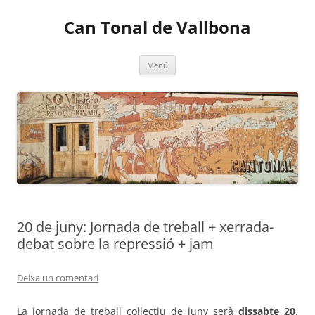
Vés
al
Can Tonal de Vallbona
contingut
Menú
20 de juny: Jornada de treball + xerrada-
debat sobre la repressió + jam
Deixa un comentari
La jornada de treball col·lectiu de juny serà
dissabte 20
.