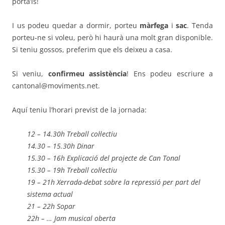
porta’ls!
I us podeu quedar a dormir, porteu
màrfega
i
sac
. Tenda
porteu-ne si voleu, però hi haurà una molt gran disponible.
Si teniu gossos, preferim que els deixeu a casa.
Si veniu,
confirmeu assistència
! Ens podeu escriure a
cantonal@moviments.net.
Aquí teniu l’horari previst de la jornada:
12 – 14.30h Treball col·lectiu
14.30 – 15.30h Dinar
15.30 – 16h Explicació del projecte de Can Tonal
15.30 – 19h Treball col·lectiu
19 – 21h Xerrada-debat sobre la repressió per part del
sistema actual
21 – 22h Sopar
22h – … Jam musical oberta