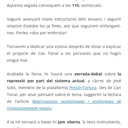
Aquesta vegada convoquem a les
11h
, esmorzats.
Seguim avançant noves estructures dels envans, i seguim
omplint d’adobe les ja fetes, així que seguirem enfangant-
nos. Porteu roba per embrutar!
Tornarem a dedicar una estona després de dinar a explicar
el projecte de Can Tonal a les persones que no hagin
vingut mai.
Acabada la feina, hi haurà una
xerrada-debat
sobre
la
repressió per part del sistema actual
, a càrrec de José
Solís, membre de la plataforma
Presó=Tortura
. Des de Can
Tonal, per anar pensant sobre el tema, suggerim la lectura
de l’article
Repercussions econòmiques i ecològiques de
l’empresonament massiu
.
A la nit tornarà a haver-hi
jam oberta
. Si tens instruments,