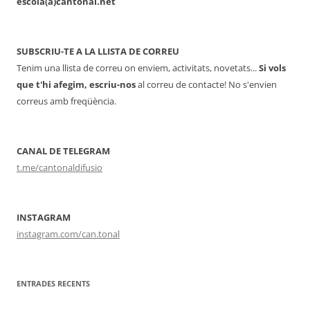
escola(a)cantonal.net
SUBSCRIU-TE A LA LLISTA DE CORREU
Tenim una llista de correu on enviem, activitats, novetats...
Si vols
que t'hi afegim, escriu-nos
al correu de contacte! No s'envien
correus amb freqüència.
CANAL DE TELEGRAM
t.me/cantonaldifusio
INSTAGRAM
instagram.com/can.tonal
ENTRADES RECENTS