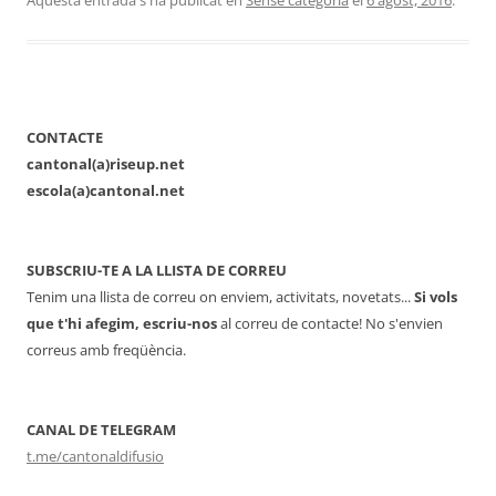
Aquesta entrada s'ha publicat en
Sense categoria
el
6 agost, 2016
.
CONTACTE
cantonal(a)riseup.net
escola(a)cantonal.net
SUBSCRIU-TE A LA LLISTA DE CORREU
Tenim una llista de correu on enviem, activitats, novetats...
Si vols
que t'hi afegim, escriu-nos
al correu de contacte! No s'envien
correus amb freqüència.
CANAL DE TELEGRAM
t.me/cantonaldifusio