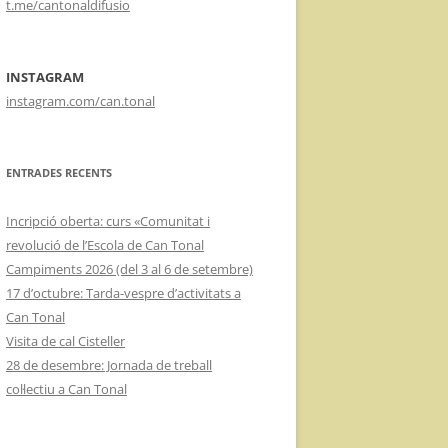
t.me/cantonaldifusio
INSTAGRAM
instagram.com/can.tonal
ENTRADES RECENTS
Incripció oberta: curs «Comunitat i
revolució de l’Escola de Can Tonal
Campiments 2026 (del 3 al 6 de setembre)
17 d’octubre: Tarda-vespre d’activitats a
Can Tonal
Visita de cal Cisteller
28 de desembre: Jornada de treball
col·lectiu a Can Tonal