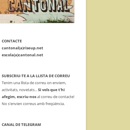
CONTACTE
cantonal(a)riseup.net
escola(a)cantonal.net
SUBSCRIU-TE A LA LLISTA DE CORREU
Tenim una llista de correu on enviem,
activitats, novetats...
Si vols que t'hi
afegim, escriu-nos
al correu de contacte!
No s'envien correus amb freqüència.
CANAL DE TELEGRAM