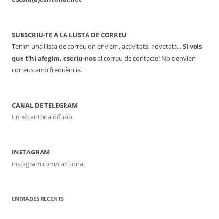
SUBSCRIU-TE A LA LLISTA DE CORREU
Tenim una llista de correu on enviem, activitats, novetats...
Si vols
que t'hi afegim, escriu-nos
al correu de contacte! No s'envien
correus amb freqüència.
CANAL DE TELEGRAM
t.me/cantonaldifusio
INSTAGRAM
instagram.com/can.tonal
ENTRADES RECENTS