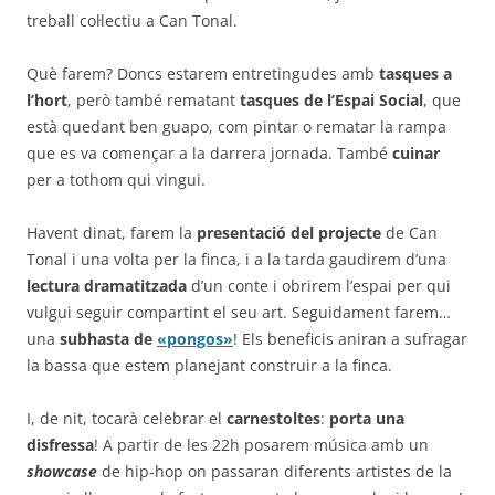
treball col·lectiu a Can Tonal.
Què farem? Doncs estarem entretingudes amb
tasques a
l’hort
, però també rematant
tasques de l’Espai Social
, que
està quedant ben guapo, com pintar o rematar la rampa
que es va començar a la darrera jornada. També
cuinar
per a tothom qui vingui.
Havent dinat, farem la
presentació del projecte
de Can
Tonal i una volta per la finca, i a la tarda gaudirem d’una
lectura dramatitzada
d’un conte i obrirem l’espai per qui
vulgui seguir compartint el seu art. Seguidament farem…
una
subhasta de
«pongos»
! Els beneficis aniran a sufragar
la bassa que estem planejant construir a la finca.
I, de nit, tocarà celebrar el
carnestoltes
:
porta una
disfressa
! A partir de les 22h posarem música amb un
showcase
de hip-hop on passaran diferents artistes de la