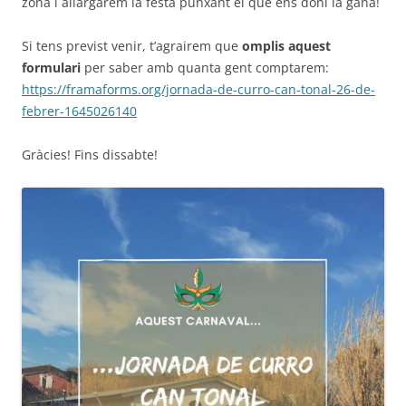
zona i allargarem la festa punxant el que ens doni la gana!
Si tens previst venir, t’agrairem que
omplis aquest
formulari
per saber amb quanta gent comptarem:
https://framaforms.org/jornada-de-curro-can-tonal-26-de-
febrer-1645026140
Gràcies! Fins dissabte!