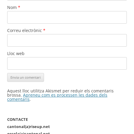
Nom
*
Correu electrònic
*
Lloc web
Aquest lloc utilitza Akismet per reduir els comentaris
brossa.
Apreneu com es processen les dades dels
comentaris
.
CONTACTE
cantonal(a)riseup.net
escola(a)cantonal.net