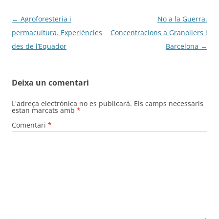
Navegació
←
Agroforesteria i
No a la Guerra.
per
permacultura. Experiències
Concentracions a Granollers i
les
des de l’Equador
Barcelona
→
entrades
Deixa un comentari
L'adreça electrònica no es publicarà.
Els camps necessaris
estan marcats amb
*
Comentari
*