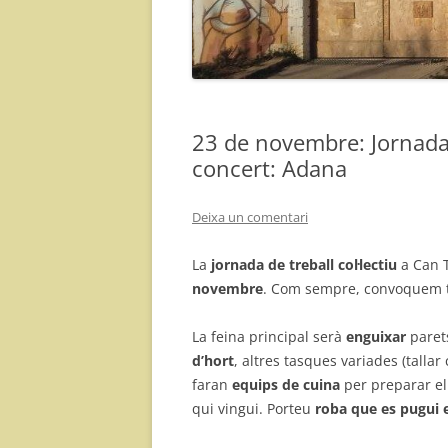
23 de novembre: Jornada 
concert: Adana
Deixa un comentari
La
jornada de treball col·lectiu
a Can T
novembre
. Com sempre, convoquem 
La feina principal serà
enguixar
parets
d’hort
, altres tasques variades (talla
faran
equips de cuina
per preparar el 
qui vingui. Porteu
roba que es pugui