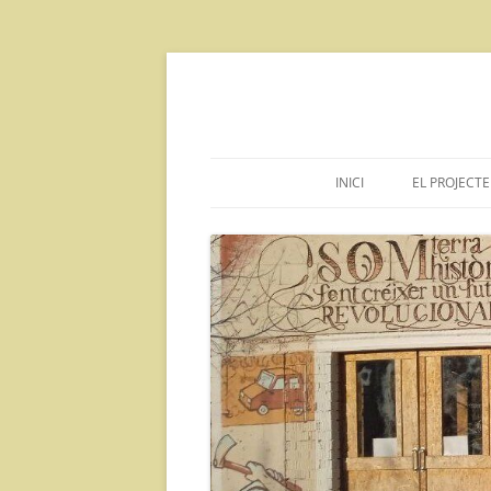
Vés
al
contingut
INICI
EL PROJECTE
DECLARA
INFORMAC