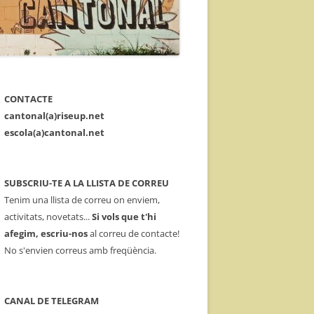
CONTACTE
cantonal(a)riseup.net
escola(a)cantonal.net
SUBSCRIU-TE A LA LLISTA DE CORREU
Tenim una llista de correu on enviem,
activitats, novetats...
Si vols que t'hi
afegim, escriu-nos
al correu de contacte!
No s'envien correus amb freqüència.
CANAL DE TELEGRAM