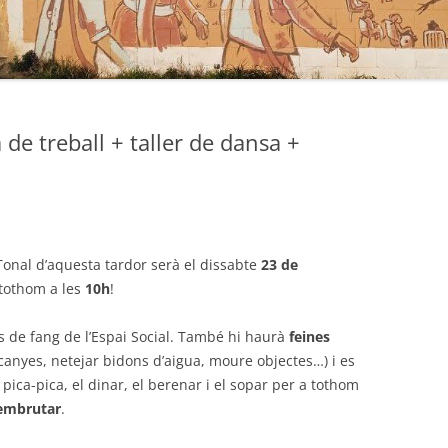
de treball + taller de dansa +
onal d’aquesta tardor serà el dissabte
23 de
tothom a les
10h
!
 de fang de l’Espai Social. També hi haurà
feines
r canyes, netejar bidons d’aigua, moure objectes…) i es
pica-pica, el dinar, el berenar i el sopar per a tothom
 embrutar
.