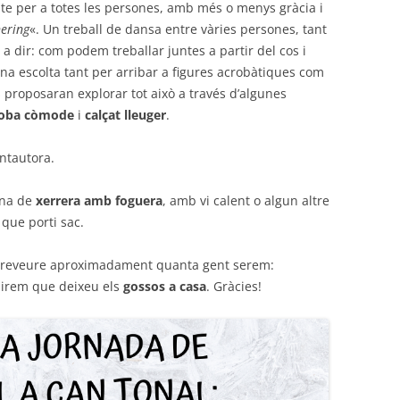
pte per a totes les persones, amb més o menys gràcia i
ering
«. Un treball de dansa entre vàries persones, tant
a dir: com podem treballar juntes a partir del cos i
a escolta tant per arribar a figures acrobàtiques com
 proposaran explorar tot això a través d’algunes
oba còmode
i
calçat lleuger
.
antautora.
ona de
xerrera amb foguera
, amb vi calent o algun altre
 que porti sac.
preveure aproximadament quanta gent serem:
airem que deixeu els
gossos a casa
. Gràcies!