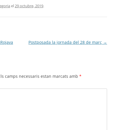
egoria
el
29 octubre, 2019
.
4Rojava
Postposada la jornada del 28 de març
→
Els camps necessaris estan marcats amb
*