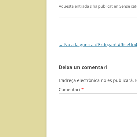
Aquesta entrada s'ha publicat en
Sense cat
Navegació
←
No a la guerra d’Erdogan! #RiseUp
per
les
Deixa un comentari
entrades
L'adreça electrònica no es publicarà.
Comentari
*