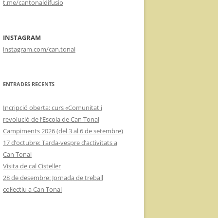
t.me/cantonaldifusio
INSTAGRAM
instagram.com/can.tonal
ENTRADES RECENTS
Incripció oberta: curs «Comunitat i
revolució de l’Escola de Can Tonal
Campiments 2026 (del 3 al 6 de setembre)
17 d’octubre: Tarda-vespre d’activitats a
Can Tonal
Visita de cal Cisteller
28 de desembre: Jornada de treball
col·lectiu a Can Tonal