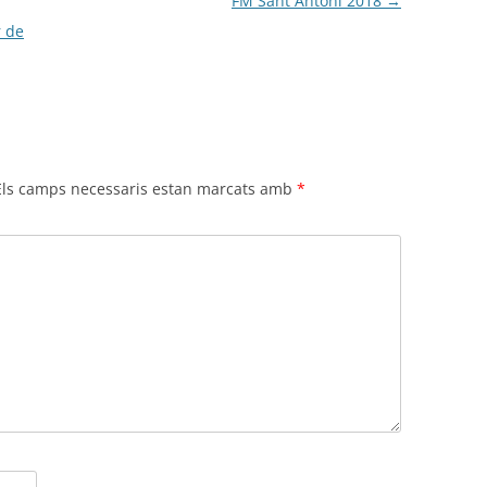
FM Sant Antoni 2018
→
r de
Els camps necessaris estan marcats amb
*