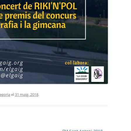
egoria
el
31 maig, 2018
.