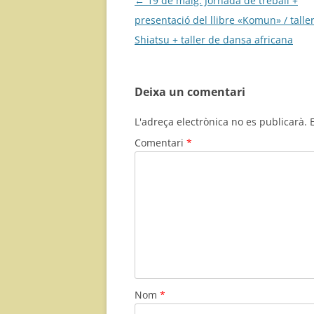
Navegació
←
19 de maig: Jornada de treball +
per
presentació del llibre «Komun» / talle
les
Shiatsu + taller de dansa africana
entrades
Deixa un comentari
L'adreça electrònica no es publicarà.
Comentari
*
Nom
*