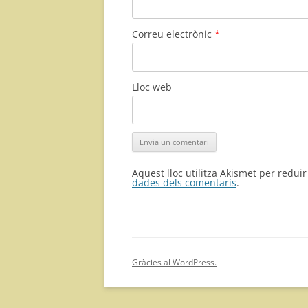
Correu electrònic
*
Lloc web
Aquest lloc utilitza Akismet per redui
dades dels comentaris
.
Gràcies al WordPress.