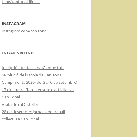
t.me/cantonaldifusio
INSTAGRAM
instagram.com/can.tonal
ENTRADES RECENTS
Incripció oberta: curs «Comunitat i
revolució de l’Escola de Can Tonal
Campiments 2026 (del 3 al 6 de setembre)
17 d’octubre: Tarda-vespre d’activitats a
Can Tonal
Visita de cal Cisteller
28 de desembre: Jornada de treball
col·lectiu a Can Tonal