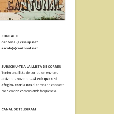
CONTACTE
cantonal(a)riseup.net
escola(a)cantonal.net
SUBSCRIU-TE A LA LLISTA DE CORREU
Tenim una llista de correu on enviem,
activitats, novetats...
Si vols que t'hi
afegim, escriu-nos
al correu de contacte!
No s'envien correus amb freqüència.
CANAL DE TELEGRAM