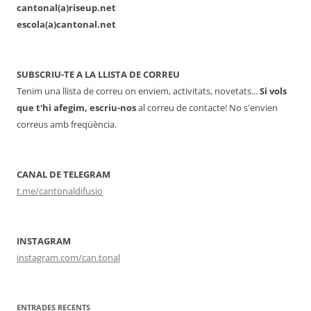
cantonal(a)riseup.net
escola(a)cantonal.net
SUBSCRIU-TE A LA LLISTA DE CORREU
Tenim una llista de correu on enviem, activitats, novetats...
Si vols
que t'hi afegim, escriu-nos
al correu de contacte! No s'envien
correus amb freqüència.
CANAL DE TELEGRAM
t.me/cantonaldifusio
INSTAGRAM
instagram.com/can.tonal
ENTRADES RECENTS