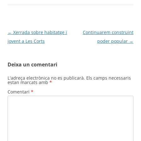
Navegació
←
Xerrada sobre habitatge i
Continuarem construint
per
jovent a Les Corts
poder popular
→
les
entrades
Deixa un comentari
L'adreça electrònica no es publicarà.
Els camps necessaris
estan marcats amb
*
Comentari
*