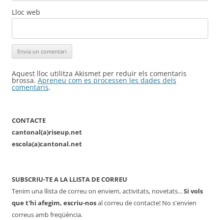
Lloc web
Aquest lloc utilitza Akismet per reduir els comentaris
brossa.
Apreneu com es processen les dades dels
comentaris
.
CONTACTE
cantonal(a)riseup.net
escola(a)cantonal.net
SUBSCRIU-TE A LA LLISTA DE CORREU
Tenim una llista de correu on enviem, activitats, novetats...
Si vols
que t'hi afegim, escriu-nos
al correu de contacte! No s'envien
correus amb freqüència.