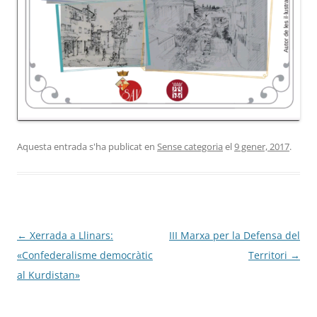
Aquesta entrada s'ha publicat en
Sense categoria
el
9 gener, 2017
.
Navegació
←
Xerrada a Llinars:
III Marxa per la Defensa del
per
«Confederalisme democràtic
Territori
→
les
al Kurdistan»
entrades