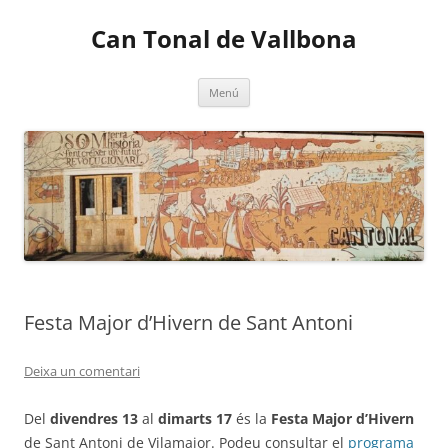
Vés
al
Can Tonal de Vallbona
contingut
Menú
Festa Major d’Hivern de Sant Antoni
Deixa un comentari
Del
divendres 13
al
dimarts 17
és la
Festa Major d’Hivern
de Sant Antoni de Vilamajor. Podeu consultar el
programa