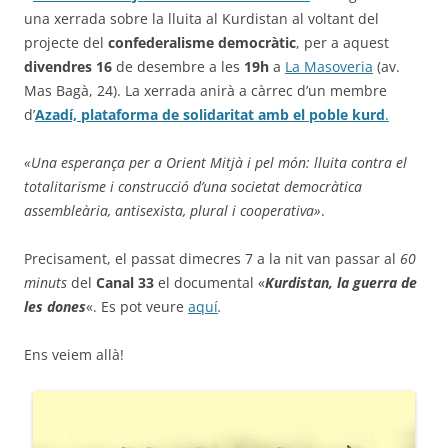
una xerrada sobre la lluita al Kurdistan al voltant del
projecte del
confederalisme democràtic
, per a aquest
divendres 16
de desembre a les
19h
a
La Masoveria
(av.
Mas Bagà, 24). La xerrada anirà a càrrec d’un membre
d’
Azadí, plataforma de solidaritat amb el poble kurd
.
«Una esperança per a Orient Mitjà i pel món: lluita contra el
totalitarisme i construcció d’una societat democràtica
assembleària, antisexista, plural i cooperativa»
.
Precisament, el passat dimecres 7 a la nit van passar al
60
minuts
del
Canal 33
el documental «
Kurdistan, la guerra de
les dones
«. Es pot veure
aquí
.
Ens veiem allà!