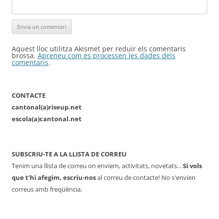
Aquest lloc utilitza Akismet per reduir els comentaris
brossa.
Apreneu com es processen les dades dels
comentaris
.
CONTACTE
cantonal(a)riseup.net
escola(a)cantonal.net
SUBSCRIU-TE A LA LLISTA DE CORREU
Tenim una llista de correu on enviem, activitats, novetats...
Si vols
que t'hi afegim, escriu-nos
al correu de contacte! No s'envien
correus amb freqüència.