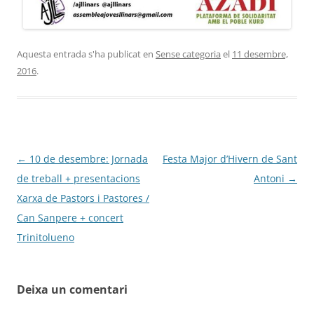
Aquesta entrada s'ha publicat en
Sense categoria
el
11 desembre,
2016
.
Navegació
←
10 de desembre: Jornada
Festa Major d’Hivern de Sant
per
de treball + presentacions
Antoni
→
les
Xarxa de Pastors i Pastores /
entrades
Can Sanpere + concert
Trinitolueno
Deixa un comentari