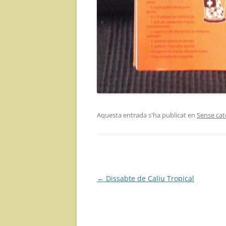
Aquesta entrada s'ha publicat en
Sense cat
Navegació
←
Dissabte de Caliu Tropical
per
les
entrades