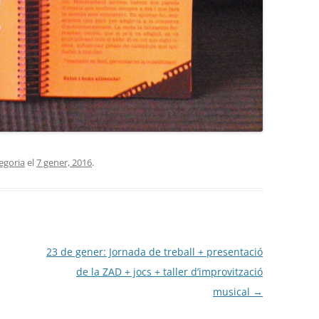
egoria
el
7 gener, 2016
.
23 de gener: Jornada de treball + presentació
de la ZAD + jocs + taller d’improvització
musical
→