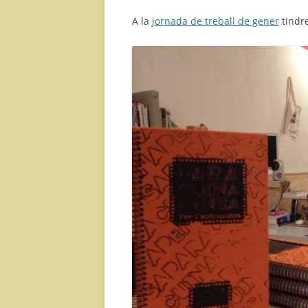
A la
jornada de treball de gener
tindr