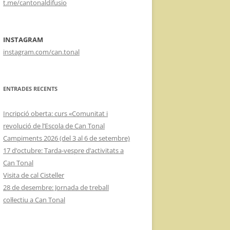
t.me/cantonaldifusio
INSTAGRAM
instagram.com/can.tonal
ENTRADES RECENTS
Incripció oberta: curs «Comunitat i
revolució de l’Escola de Can Tonal
Campiments 2026 (del 3 al 6 de setembre)
17 d’octubre: Tarda-vespre d’activitats a
Can Tonal
Visita de cal Cisteller
28 de desembre: Jornada de treball
col·lectiu a Can Tonal