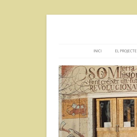
Vés
al
contingut
INICI
EL PROJECTE
DECLARA
INFORMAC