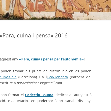
 «Para, cuina i pensa» 2016
’aquest any
«Para, cuina i pensa per l’autonomia»
!
poden trobar els punts de distribució on es poden
 Invisible
(Barcelona) i a l’
Eco-Tendeta
(Barberà del
 escriure a
paracuinaipensa@gmail.com
.
 han format el
Col·lectiu Bauma
, dedicat a l’autogestió
ció, maquetació, enquadernació artesanal, disseny,