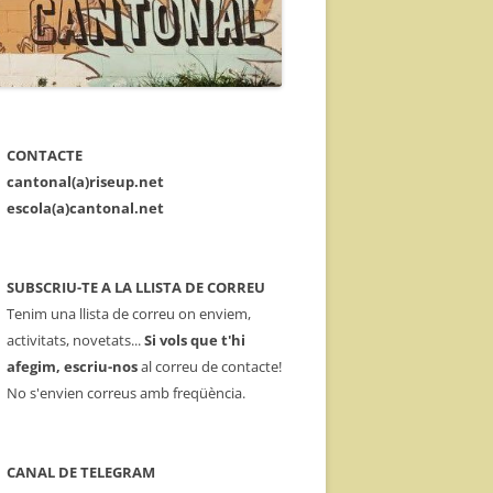
CONTACTE
cantonal(a)riseup.net
escola(a)cantonal.net
SUBSCRIU-TE A LA LLISTA DE CORREU
Tenim una llista de correu on enviem,
activitats, novetats...
Si vols que t'hi
afegim, escriu-nos
al correu de contacte!
No s'envien correus amb freqüència.
CANAL DE TELEGRAM