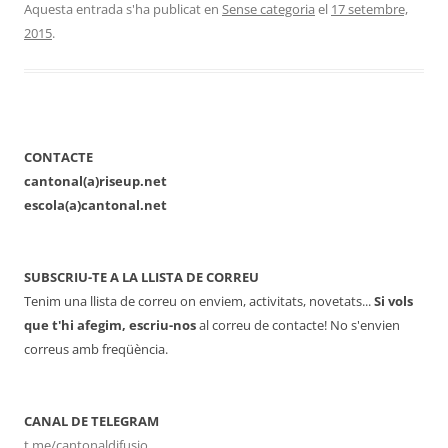
Aquesta entrada s'ha publicat en
Sense categoria
el
17 setembre,
2015
.
CONTACTE
cantonal(a)riseup.net
escola(a)cantonal.net
SUBSCRIU-TE A LA LLISTA DE CORREU
Tenim una llista de correu on enviem, activitats, novetats...
Si vols
que t'hi afegim, escriu-nos
al correu de contacte! No s'envien
correus amb freqüència.
CANAL DE TELEGRAM
t.me/cantonaldifusio