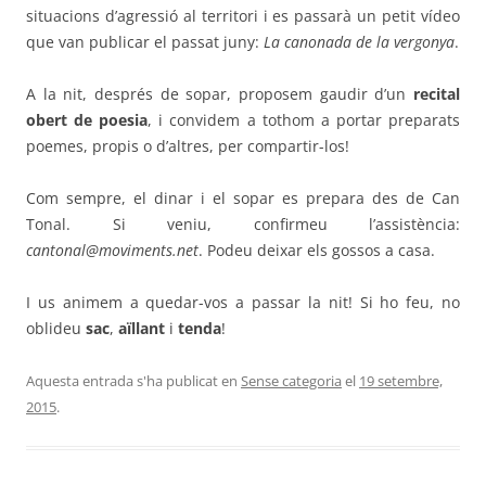
situacions d’agressió al territori i es passarà un petit vídeo
que van publicar el passat juny:
La canonada de la vergonya
.
A la nit, després de sopar, proposem gaudir d’un
recital
obert de poesia
, i convidem a tothom a portar preparats
poemes, propis o d’altres, per compartir-los!
Com sempre, el dinar i el sopar es prepara des de Can
Tonal. Si veniu, confirmeu l’assistència:
cantonal@moviments.net
. Podeu deixar els gossos a casa.
I us animem a quedar-vos a passar la nit! Si ho feu, no
oblideu
sac
,
aïllant
i
tenda
!
Aquesta entrada s'ha publicat en
Sense categoria
el
19 setembre,
2015
.